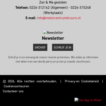
Zon & Ma gesloten
Telefoon:
0226-312162 (Algemeen) - 0226-315248
(Werkplaats)
E-mail:
info@motorcentrumbruurs.nl
Newsletter
ARCHIEF
SCHRIJF JE IN
Schrijf je in en ontvang de meest recente promoties. We zullen je informatie
niet delen met een derde partij en je kan je steeds uitschrijven.
© 2026. Alle rechten voorbehouden.
|
Privacy-en Cookiebeleid
|
Cookievoorkeuren
Contacteer ons